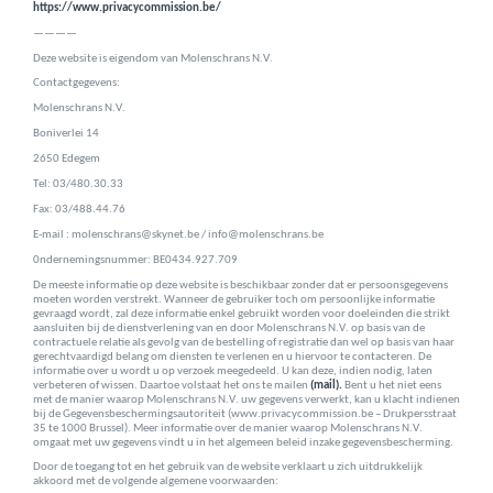
https://www.privacycommission.be/
————
Deze website is eigendom van Molenschrans N.V.
Contactgegevens:
Molenschrans N.V.
Boniverlei 14
2650 Edegem
Tel: 03/480.30.33
Fax: 03/488.44.76
E-mail :
molenschrans@skynet.be
/
info@molenschrans.be
0ndernemingsnummer: BE0434.927.709
De meeste informatie op deze website is beschikbaar zonder dat er persoonsgegevens
moeten worden verstrekt. Wanneer de gebruiker toch om persoonlijke informatie
gevraagd wordt, zal deze informatie enkel gebruikt worden voor doeleinden die strikt
aansluiten bij de dienstverlening van en door Molenschrans N.V. op basis van de
contractuele relatie als gevolg van de bestelling of registratie dan wel op basis van haar
gerechtvaardigd belang om diensten te verlenen en u hiervoor te contacteren. De
informatie over u wordt u op verzoek meegedeeld. U kan deze, indien nodig, laten
verbeteren of wissen. Daartoe volstaat het ons te mailen
(mail).
Bent u het niet eens
met de manier waarop Molenschrans N.V. uw gegevens verwerkt, kan u klacht indienen
bij de Gegevensbeschermingsautoriteit (www.privacycommission.be – Drukpersstraat
35 te 1000 Brussel). Meer informatie over de manier waarop Molenschrans N.V.
omgaat met uw gegevens vindt u in het algemeen beleid inzake gegevensbescherming.
Door de toegang tot en het gebruik van de website verklaart u zich uitdrukkelijk
akkoord met de volgende algemene voorwaarden: