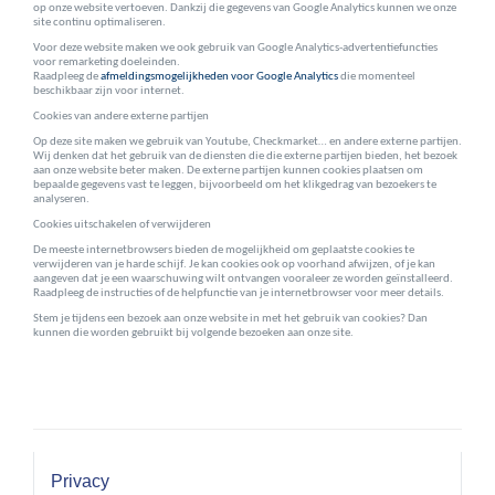
op onze website vertoeven. Dankzij die gegevens van Google Analytics kunnen we onze
site continu optimaliseren.
Voor deze website maken we ook gebruik van Google Analytics-advertentiefuncties
voor remarketing doeleinden.
Raadpleeg de
afmeldingsmogelijkheden voor Google Analytics
die momenteel
beschikbaar zijn voor internet.
Cookies van andere externe partijen
Op deze site maken we gebruik van Youtube, Checkmarket… en andere externe partijen.
Wij denken dat het gebruik van de diensten die die externe partijen bieden, het bezoek
aan onze website beter maken. De externe partijen kunnen cookies plaatsen om
bepaalde gegevens vast te leggen, bijvoorbeeld om het klikgedrag van bezoekers te
analyseren.
Cookies uitschakelen of verwijderen
De meeste internetbrowsers bieden de mogelijkheid om geplaatste cookies te
verwijderen van je harde schijf. Je kan cookies ook op voorhand afwijzen, of je kan
aangeven dat je een waarschuwing wilt ontvangen vooraleer ze worden geïnstalleerd.
Raadpleeg de instructies of de helpfunctie van je internetbrowser voor meer details.
Stem je tijdens een bezoek aan onze website in met het gebruik van cookies? Dan
kunnen die worden gebruikt bij volgende bezoeken aan onze site.
Privacy