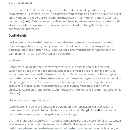
Aansprakelijkheid
De op deze website beschikbaar gestelde informatie is met de grootste zorg
samengesteld. Uiteraard is deze informatie richtinggevend en door de beknoptheid niet
altijd volledig. Voor verdere en concrete uitleg kan u met Molenschrans N.V. contact
nemen via
(mail).
Gelet op onze middelenverbintenis, wijzen we elke aansprakelijkheid
af voor schade van welke vorm dan ook die voortvloeit uit het gebruik van de
aangeboden informatie.
Cookiebeleid
Surf je naar onze website? Dan kan onze website automatisch zogeheten ‘cookies’
plaatsen op de harde schijf van je computer. Zo tillen we de surfervaring van onze
bezoekers naar een hoger niveau: cookies laten onze website beter functioneren en
stemmen hem af op jouw wensen en voorkeuren.
Cookies?
Cookies zijn kleine bestandjes met tekenreeksen, die naar je computer worden
verzonden als je een website bezoekt. Bezoek je die website een volgende keer? Dan
zorgen ze ervoor dat de site je browser herkent. Cookies voeren geen acties uit op je
computer, ze bezorgen alleen je browser extra informatie. Eigenlijk werken cookies dus
als ‘geheugensteuntjes’ voor websites. Ze kunnen gebruikersinstellingen en andere
gegevens (een taalkeuze, inloggegevens …) onthouden, maar slaan geen namen,
adressen, leeftijden of andere persoonlijke gegevens op (behalve in sommige gevallen je
IP-adres).
Statistieken via Google Analytics
Cookies dienen ook voor statistische doeleinden. De statistieken van deze website
houden we bijvoorbeeld bij met behulp van cookies via
Google Analytics
, een service
voor webanalyse die wordt aangeboden door Google.
Die informatie gebruiken we om je bezoek aan onze site te analyseren (niet om te weten
te komen wie je bent). Zo weten we o.a. welke Eandis-pagina’s onze bezoekers het
vaakst raadplegen, met welke browsers onze klanten op internet surfen of hoe lang ze