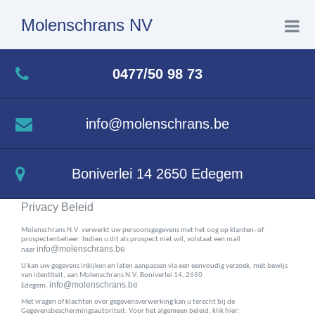
Molenschrans NV
Home
0477/50 98 73
Wat we doen
info@molenschrans.be
Realisaties
Boniverlei 14 2650 Edegem
Contact
Privacy Beleid
Molenschrans N.V. verwerkt uw persoonsgegevens met het oog op klanten- of
prospectenbeheer. Indien u dit als prospect niet wil, volstaat een mail
info@molenschrans.be
naar
U kan uw gegevens inkijken en laten aanpassen via een eenvoudig verzoek, mét bewijs
van identiteit, aan Molenschrans N.V. Boniverlei 14, 2650
info@molenschrans.be
Edegem,
Met vragen of klachten over gegevensverwerking kan u terecht bij de
Gegevensbeschermingsautoriteit. Voor het algemeen beleid, klik hier: