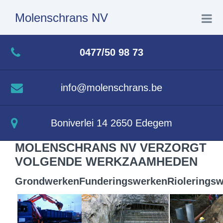
Molenschrans NV
Home
0477/50 98 73
Wat we doen
info@molenschrans.be
Realisaties
Boniverlei 14 2650 Edegem
Contact
MOLENSCHRANS NV VERZORGT
VOLGENDE WERKZAAMHEDEN
Grondwerken
Funderingswerken
Riolerings