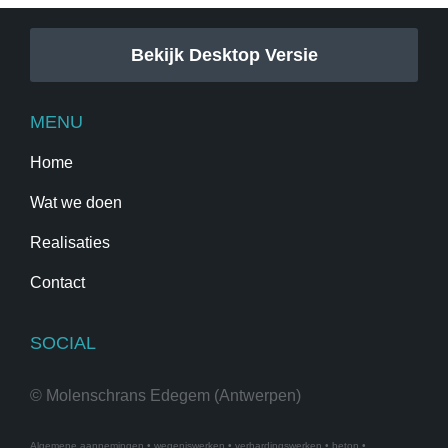
Bekijk Desktop Versie
MENU
Home
Wat we doen
Realisaties
Contact
SOCIAL
© Molenschrans Edegem (Antwerpen)
Algemene aannemingen
•
wegeniswerken • verhardingswerken • beton •